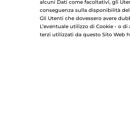
alcuni Dati come facoltativi, gli Ut
conseguenza sulla disponibilità del 
Gli Utenti che dovessero avere dubbi
L’eventuale utilizzo di Cookie - o di
terzi utilizzati da questo Sito Web ha 
nel presente documento e nella Coo
L'Utente si assume la responsabilità
MODALITÀ E LUOGO DE
MODALITÀ DI TRATTAMEN
Il Titolare adotta le opportune misu
non autorizzate dei Dati Personali.
Il trattamento viene effettuato med
strettamente correlate alle finalità i
coinvolti nell’organizzazione di qu
amministratori di sistema) ovvero sog