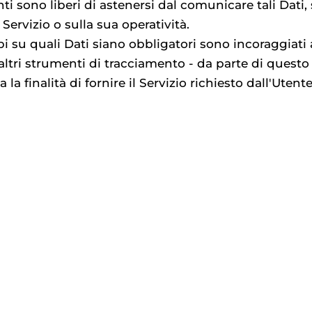
enti sono liberi di astenersi dal comunicare tali Dati
Servizio o sulla sua operatività.
 su quali Dati siano obbligatori sono incoraggiati a 
 altri strumenti di tracciamento - da parte di questo 
la finalità di fornire il Servizio richiesto dall'Utente,
kie Policy.
 dei Dati Personali di terzi ottenuti, pubblicati o 
L TRATTAMENTO DEI DATI RACCO
TO
re di sicurezza volte ad impedire l’accesso, la divul
iante strumenti informatici e/o telematici, con moda
ndicate. Oltre al Titolare, in alcuni casi, potrebbero 
esto Sito Web (personale amministrativo, commercial
getti esterni (come fornitori di servizi tecnici terzi