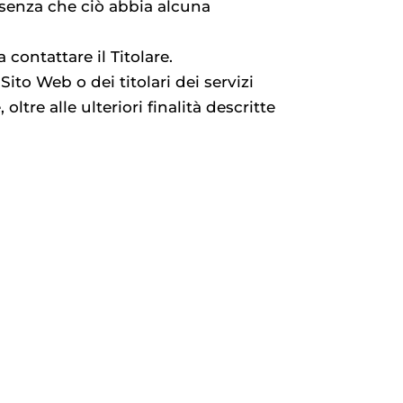
, senza che ciò abbia alcuna
contattare il Titolare.
Sito Web o dei titolari dei servizi
 oltre alle ulteriori finalità descritte
condivisi mediante questo Sito Web.
LTI
gazione, la modifica o la distruzione
lità organizzative e con logiche
avere accesso ai Dati altri soggetti
e, marketing, legali,
, corrieri postali, hosting provider,