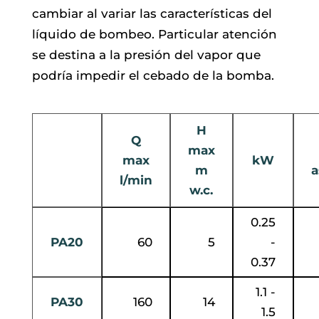
cambiar al variar las características del
líquido de bombeo. Particular atención
se destina a la presión del vapor que
podría impedir el cebado de la bomba.
H
Q
max
max
kW
m
a
l/min
w.c.
0.25
PA20
60
5
-
0.37
1.1 -
PA30
160
14
1.5