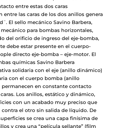
ntacto entre estas dos caras
 entre las caras de los dos anillos genera
d¨. El sello mecánico Savino Barbera,
o mecánico para bombas horizontales,
do del orificio de ingreso del eje-bomba,
te debe estar presente en el cuerpo-
ople directo eje-bomba – eje-motor. El
mbas químicas Savino Barbera
iva solidaria con el eje (anillo dinámico)
daria con el cuerpo bomba (anillo
tes permanecen en constante contacto
aras. Los anillos, estático y dinámico,
ficies con un acabado muy preciso que
 contra el otro sin salida de líquido. De
superficies se crea una capa finísima de
llos y crea una “película sellante” (film