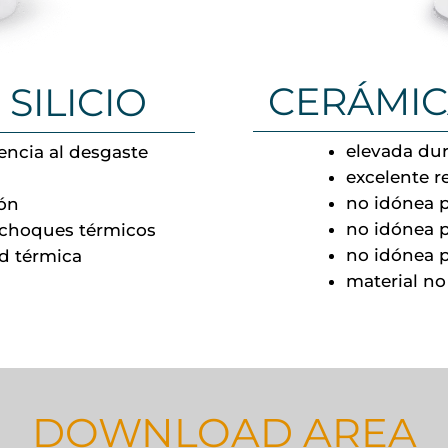
CERÁMIC
SILICIO
elevada dur
encia al desgaste
excelente r
no idónea p
ión
no idónea p
s choques térmicos
no idónea p
ad térmica
material n
DOWNLOAD AREA