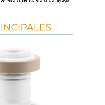
e, resulta siempre una útil ayuda
INCIPALES