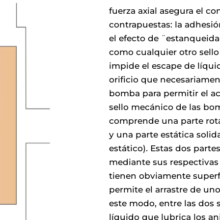
fuerza axial asegura el co
contrapuestas: la adhesión
el efecto de ¨estanqueida
como cualquier otro sell
impide el escape de líqui
orificio que necesariamen
bomba para permitir el ac
sello mecánico de las bo
comprende una parte rotat
y una parte estática soli
estático). Estas dos par
mediante sus respectivas c
tienen obviamente super
permite el arrastre de uno
este modo, entre las dos 
líquido que lubrica los ani