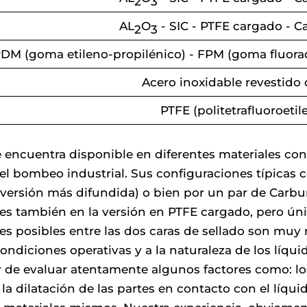
2
3
AL
O
- SIC - PTFE cargado - C
2
3
DM (goma etileno-propilénico) - FPM (goma fluorada
Acero inoxidable revestido
PTFE (politetrafluoroetil
e encuentra disponible en diferentes materiales con
el bombeo industrial. Sus configuraciones típicas
versión más difundida) o bien por un par de Carburo 
les también en la versión en PTFE cargado, pero ún
es posibles entre las dos caras de sellado son mu
ondiciones operativas y a la naturaleza de los líqui
de evaluar atentamente algunos factores como: lo
a dilatación de las partes en contacto con el líquido