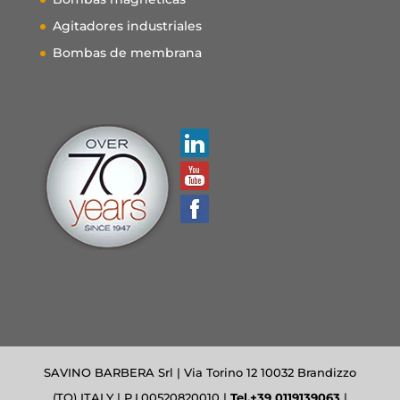
Agitadores industriales
Bombas de membrana
SAVINO BARBERA Srl | Via Torino 12 10032 Brandizzo
(TO) ITALY | P.I.00520820010 |
Tel.+39 0119139063
|