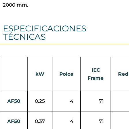
2000 mm.
ESPECIFICACIONES
TÉCNICAS
IEC
kW
Polos
Red
Frame
AF50
0.25
4
71
AF50
0.37
4
71