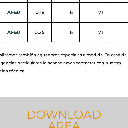
AF50
0.18
6
71
AF50
0.25
6
71
alizamos también agitadores especiales a medida. En caso de
igencias particulares le aconsejamos contactar con nuestra
icina técnica.
DOWNLOAD
AREA