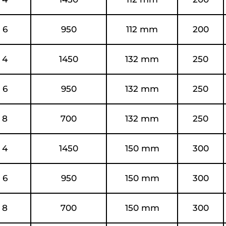
6
950
112 mm
200
4
1450
132 mm
250
6
950
132 mm
250
8
700
132 mm
250
4
1450
150 mm
300
6
950
150 mm
300
8
700
150 mm
300