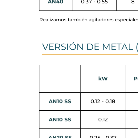
AN40
0.37 - 0.55
8
Realizamos también agitadores especiales 
VERSIÓN DE METAL (
kW
P
AN10 SS
0.12 - 0.18
AN10 SS
0.12
AN20 SS
0.25 - 0.37