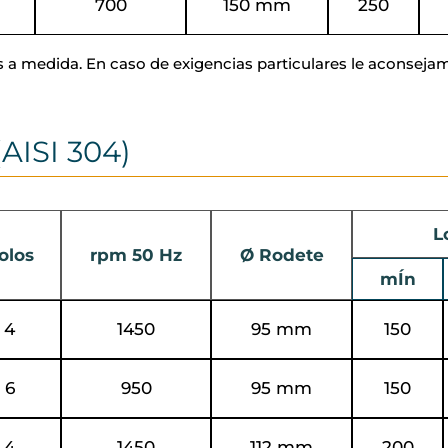
700
150 mm
250
a medida. En caso de exigencias particulares le aconsejam
AISI 304)
L
olos
rpm 50 Hz
Ø Rodete
mÍn
4
1450
95 mm
150
6
950
95 mm
150
4
1450
112 mm
200