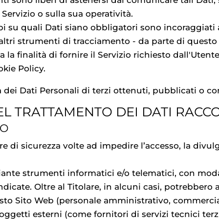
enti sono liberi di astenersi dal comunicare tali Dati
Servizio o sulla sua operatività.
 su quali Dati siano obbligatori sono incoraggiati a 
 altri strumenti di tracciamento - da parte di questo 
la finalità di fornire il Servizio richiesto dall'Utente,
kie Policy.
 dei Dati Personali di terzi ottenuti, pubblicati o 
L TRATTAMENTO DEI DATI RACCO
TO
re di sicurezza volte ad impedire l’accesso, la divul
iante strumenti informatici e/o telematici, con moda
ndicate. Oltre al Titolare, in alcuni casi, potrebbero 
esto Sito Web (personale amministrativo, commercial
getti esterni (come fornitori di servizi tecnici terzi