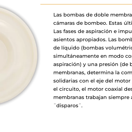
Las bombas de doble membran
cámaras de bombeo. Estas últi
Las fases de aspiración e impu
asientos apropiados. Las bom
de líquido (bombas volumétri
simultáneamente en modo con
aspiración) y una presión (de
membranas, determina la comp
solidarias con el eje del moto
el circuito, el motor coaxial de
membranas trabajan siempre al
¨disparos¨.