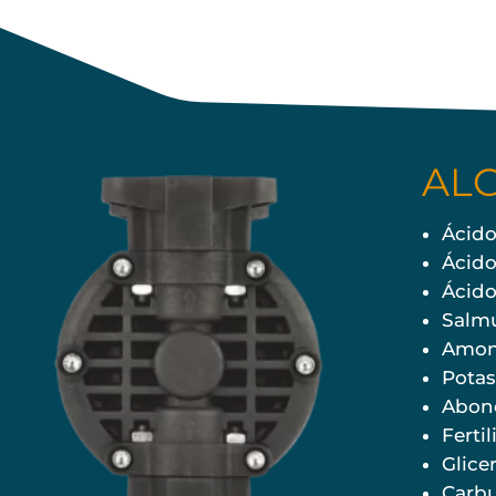
AL
Ácido
Ácido
Ácido
Salm
Amon
Potas
Abon
Ferti
Glicer
Carbu