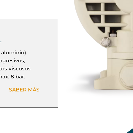
L
aluminio).
agresivos,
tos viscosos
ax: 8 bar.
SABER MÁS