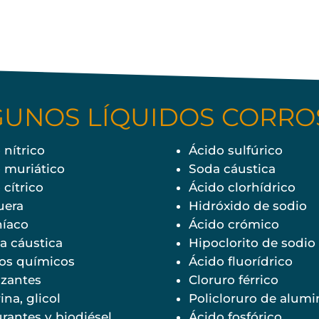
GUNOS LÍQUIDOS CORRO
 nítrico
Ácido sulfúrico
 muriático
Soda cáustica
 cítrico
Ácido clorhídrico
uera
Hidróxido de sodio
íaco
Ácido crómico
a cáustica
Hipoclorito de sodio
os químicos
Ácido fluorídrico
lizantes
Cloruro férrico
ina, glicol
Policloruro de alumi
rantes y biodiésel
Ácido fosfórico