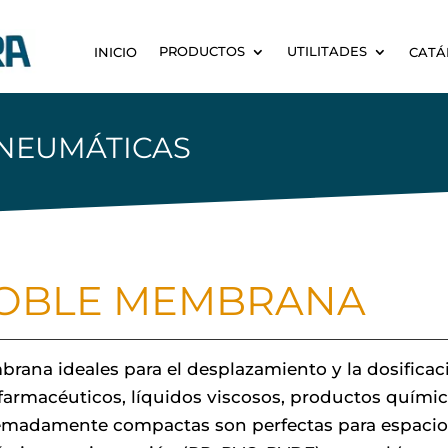
PRODUCTOS
UTILITADES
INICIO
CATÁ
NEUMÁTICAS
OBLE MEMBRANA
a ideales para el desplazamiento y la dosificación
 farmacéuticos, líquidos viscosos, productos químic
emadamente compactas son perfectas para espacios