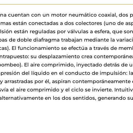
a cuentan con un motor neumático coaxial, dos 
mas están conectadas a dos colectores (uno de asp
lsión están reguladas por válvulas a esfera, que s
bas de doble diafragma trabajan mediante la varia
cas). El funcionamiento se efectúa a través de me
trapuesto: su desplazamiento crea contemporáne
 bombeo). El aire comprimido, inyectado detrás de u
resión del líquido en el conducto de impulsión: 
r y arrastradas por él, aspiran contemporáneamente 
svía el aire comprimido y el ciclo se invierte. Intuit
ternativamente en los dos sentidos, generando su 