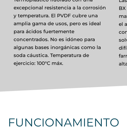
La
excepcional resistencia a la corrosión
BX 
y temperatura. El PVDF cubre una
mat
amplia gama de usos, pero es ideal
el 
para ácidos fuertemente
con
concentrados. No es idóneo para
sol
algunas bases inorgánicas como la
dif
soda cáustica. Temperatura de
far
ejercicio: 100°C máx.
alt
FUNCIONAMIENTO