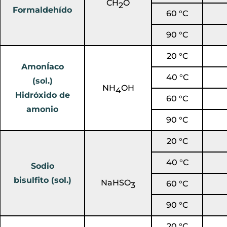
CH
O
2
Formaldehído
60 °C
90 °C
20 °C
AmonÍaco
40 °C
(sol.)
NH
OH
4
Hidróxido de
60 °C
amonio
90 °C
20 °C
40 °C
Sodio
bisulfito (sol.)
NaHSO
60 °C
3
90 °C
20 °C