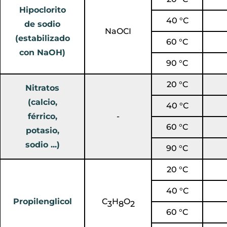
Hipoclorito
40 °C
de sodio
NaOCI
(estabilizado
60 °C
con NaOH)
90 °C
20 °C
Nitratos
(calcio,
40 °C
férrico,
-
60 °C
potasio,
sodio ...)
90 °C
20 °C
40 °C
Propilenglicol
C
H
O
3
8
2
60 °C