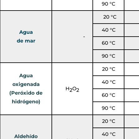
90 °C
20 °C
40 °C
Agua
-
de mar
60 °C
90 °C
20 °C
Agua
40 °C
oxigenada
H
O
2
2
(Peróxido de
60 °C
hidrógeno)
90 °C
20 °C
40 °C
Aldehído