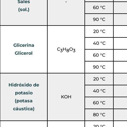
Sales
-
60 °C
(sol.)
90 °C
20 °C
40 °C
Glicerina
C
H
O
3
8
3
Glicerol
60 °C
90 °C
20 °C
Hidróxido de
40 °C
potasio
KOH
(potasa
60 °C
cáustica)
80 °C
20 °C