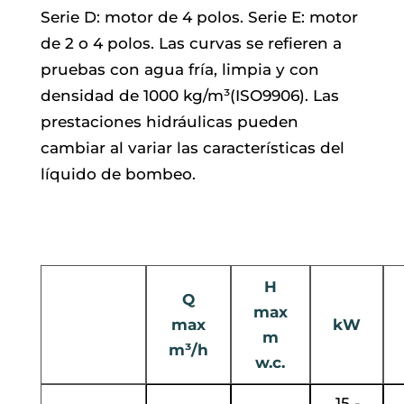
Serie D: motor de 4 polos. Serie E: motor
de 2 o 4 polos. Las curvas se refieren a
pruebas con agua fría, limpia y con
densidad de 1000 kg/m³(ISO9906). Las
prestaciones hidráulicas pueden
cambiar al variar las características del
líquido de bombeo.
H
Q
max
max
kW
m
m³/h
w.c.
15 -