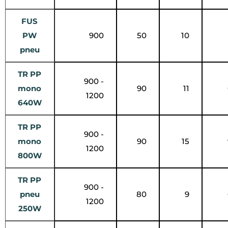
FUS
PW
900
50
10
pneu
TR PP
900 -
mono
90
11
1200
640W
TR PP
900 -
mono
90
15
1200
800W
TR PP
900 -
pneu
80
9
1200
250W