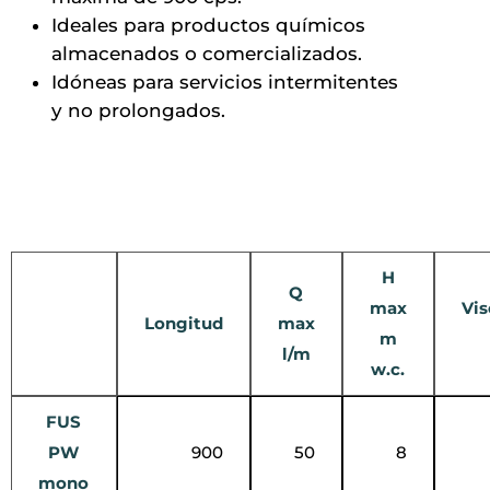
Ideales para productos químicos
almacenados o comercializados.
Idóneas para servicios intermitentes
y no prolongados.
H
Q
max
Vis
Longitud
max
m
l/m
w.c.
FUS
PW
900
50
8
mono