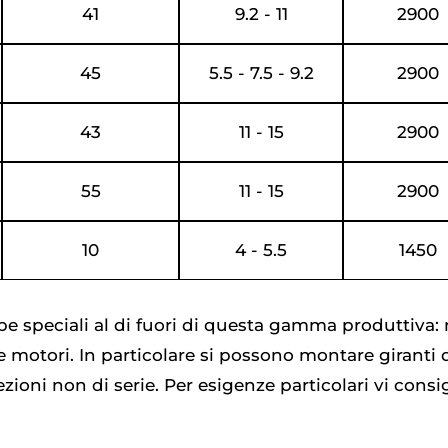
41
9.2 - 11
2900
45
5.5 - 7.5 - 9.2
2900
43
11 - 15
2900
55
11 - 15
2900
10
4 - 5.5
1450
e speciali al di fuori di questa gamma produttiva:
 e motori. In particolare si possono montare giranti 
zioni non di serie. Per esigenze particolari vi consig