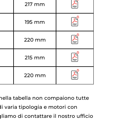
217 mm
195 mm
220 mm
215 mm
220 mm
 nella tabella non compaiono tutte
di varia tipologia e motori con
liamo di contattare il nostro ufficio