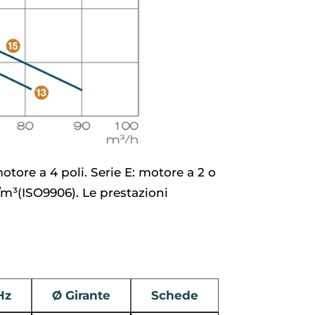
otore a 4 poli. Serie E: motore a 2 o
g/m³(ISO9906). Le prestazioni
Hz
Ø Girante
Schede