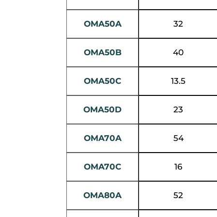
OMA50A
32
OMA50B
40
OMA50C
13.5
OMA50D
23
OMA70A
54
OMA70C
16
OMA80A
52