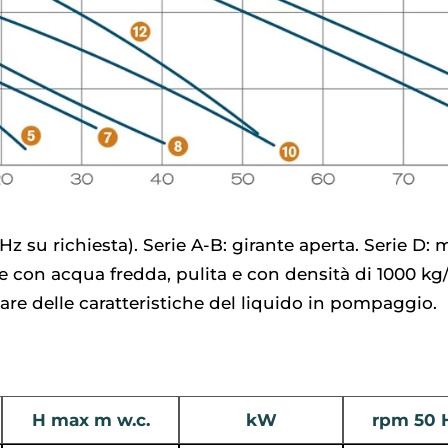
 su richiesta). Serie A-B: girante aperta. Serie D: m
ove con acqua fredda, pulita e con densità di 1000 k
are delle caratteristiche del liquido in pompaggio.
H max m w.c.
kW
rpm 50 