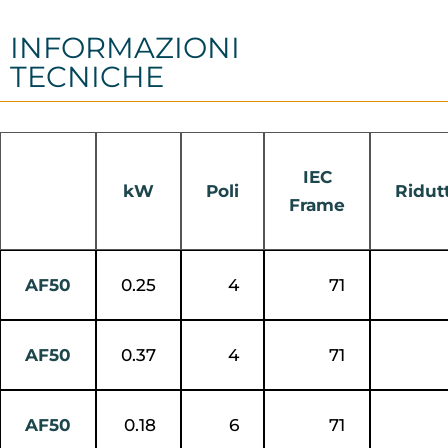
INFORMAZIONI
TECNICHE
IEC
kW
Poli
Ridut
Frame
AF50
0.25
4
71
AF50
0.37
4
71
AF50
0.18
6
71