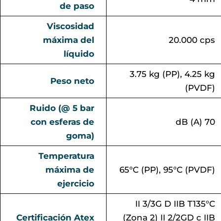
de paso
Viscosidad
máxima del
20.000 cps
líquido
3.75 kg (PP), 4.25 kg
Peso neto
(PVDF)
Ruido (@ 5 bar
con esferas de
dB (A) 70
goma)
Temperatura
máxima de
65°C (PP), 95°C (PVDF)
ejercicio
II 3/3G D IIB T135°C
Certificación Atex
(Zona 2) II 2/2GD c IIB