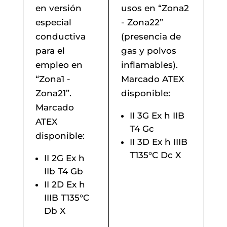
en versión
usos en “Zona2
especial
- Zona22”
conductiva
(presencia de
para el
gas y polvos
empleo en
inflamables).
“Zona1 -
Marcado ATEX
Zona21”.
disponible:
Marcado
II 3G Ex h IIB
ATEX
T4 Gc
disponible:
II 3D Ex h IIIB
T135°C Dc X
II 2G Ex h
IIb T4 Gb
II 2D Ex h
IIIB T135°C
Db X