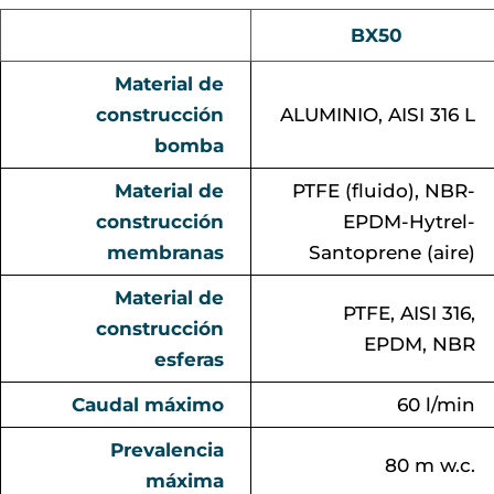
BX50
Material de
construcción
ALUMINIO, AISI 316 L
bomba
Material de
PTFE (fluido), NBR-
construcción
EPDM-Hytrel-
membranas
Santoprene (aire)
Material de
PTFE, AISI 316,
construcción
EPDM, NBR
esferas
Caudal máximo
60 l/min
Prevalencia
80 m w.c.
máxima