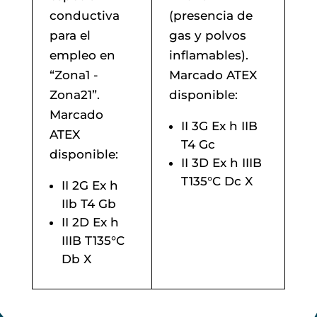
conductiva
(presencia de
para el
gas y polvos
empleo en
inflamables).
“Zona1 -
Marcado ATEX
Zona21”.
disponible:
Marcado
II 3G Ex h IIB
ATEX
T4 Gc
disponible:
II 3D Ex h IIIB
T135°C Dc X
II 2G Ex h
IIb T4 Gb
II 2D Ex h
IIIB T135°C
Db X