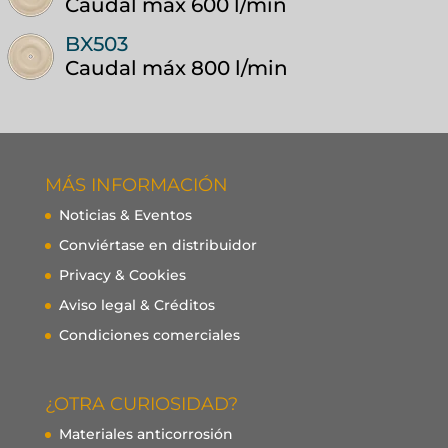
Caudal máx
600 l/min
BX503
Caudal máx
800 l/min
MÁS INFORMACIÓN
Noticias & Eventos
Conviértase en distribuidor
Privacy & Cookies
Aviso legal & Créditos
Condiciones comerciales
¿OTRA CURIOSIDAD?
Materiales anticorrosión