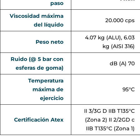
paso
Viscosidad máxima
20.000 cps
del líquido
4.07 kg (ALU), 6.03
Peso neto
kg (AISI 316)
Ruido (@ 5 bar con
dB (A) 70
esferas de goma)
Temperatura
máxima de
95°C
ejercicio
II 3/3G D IIB T135°C
Certificación Atex
(Zona 2) II 2/2GD c
IIB T135°C (Zona 1)