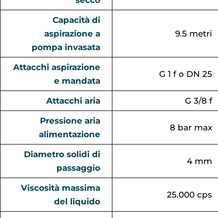
secco
Capacità di
aspirazione a
9.5 metri
pompa invasata
Attacchi aspirazione
G 1 f o DN 25
e mandata
Attacchi aria
G 3/8 f
Pressione aria
8 bar max
alimentazione
Diametro solidi di
4 mm
passaggio
Viscosità massima
25.000 cps
del liquido