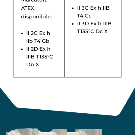
II 3G Ex h IIB
ATEX
T4 Gc
disponibile:
II 3D Ex h IIIB
T135°C Dc X
II 2G Ex h
IIb T4 Gb
II 2D Ex h
IIIB T135°C
Db X