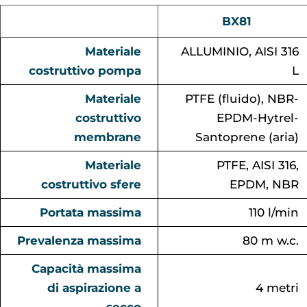
BX81
Materiale
ALLUMINIO, AISI 316
costruttivo pompa
L
Materiale
PTFE (fluido), NBR-
costruttivo
EPDM-Hytrel-
membrane
Santoprene (aria)
Materiale
PTFE, AISI 316,
costruttivo sfere
EPDM, NBR
Portata massima
110 l/min
Prevalenza massima
80 m w.c.
Capacità massima
di aspirazione a
4 metri