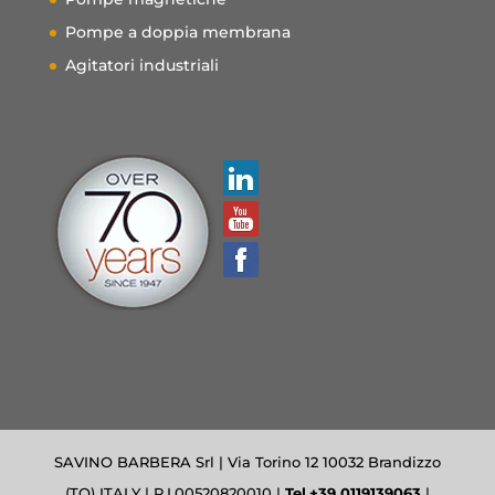
Pompe a doppia membrana
Agitatori industriali
SAVINO BARBERA Srl | Via Torino 12 10032 Brandizzo
(TO) ITALY | P.I.00520820010 |
Tel.+39 0119139063
|