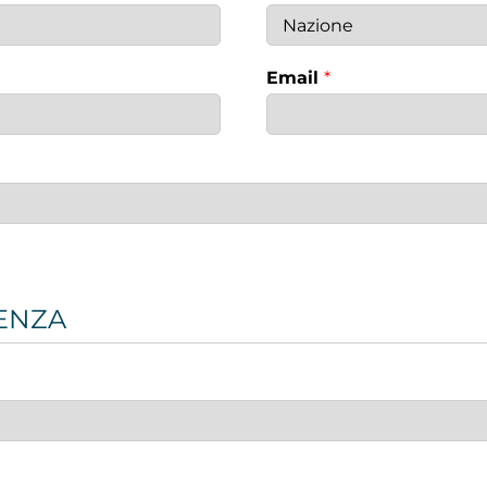
Email
*
IENZA