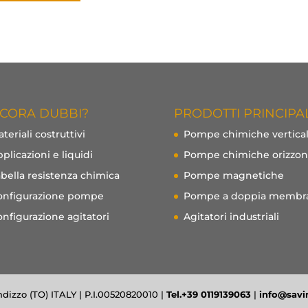
CORA DUBBI?
PRODOTTI PRINCIPA
teriali costruttivi
Pompe chimiche vertical
plicazioni e liquidi
Pompe chimiche orizzont
bella resistenza chimica
Pompe magnetiche
onfigurazione pompe
Pompe a doppia membr
nfigurazione agitatori
Agitatori industriali
dizzo (TO) ITALY | P.I.00520820010 |
Tel.+39 0119139063
|
info@savi