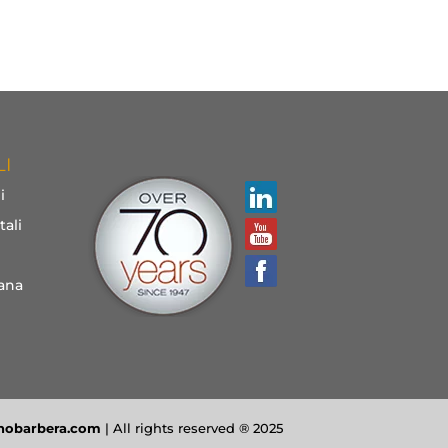
LI
i
ali
ana
nobarbera.com
| All rights reserved ® 2025