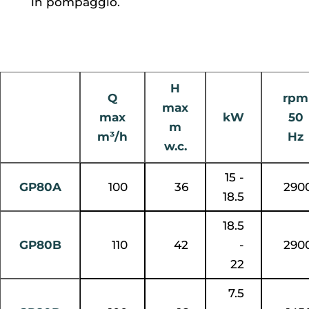
in pompaggio.
H
Q
rpm
max
max
kW
50
m
m³/h
Hz
w.c.
15 -
GP80A
100
36
290
18.5
18.5
GP80B
110
42
-
290
22
7.5