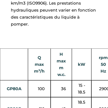
km/m3 (ISO9906). Les prestations
hydrauliques peuvent varier en fonction
des caractéristiques du liquide à
pomper.
H
Q
rpm
max
max
kW
50
m
m³/h
Hz
w.c.
15 -
GP80A
100
36
290
18.5
18.5