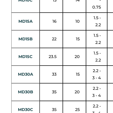
MD10C
13
14
-
0.75
1.5 -
MD15A
16
10
2.2
1.5 -
MD15B
22
15
2.2
1.5 -
MD15C
23.5
20
2.2
2.2 -
MD30A
33
15
3 - 4
2.2 -
MD30B
35
20
3 - 4
2.2 -
MD30C
35
25