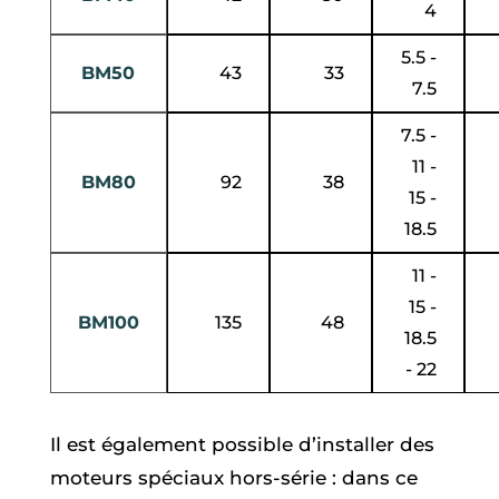
4
5.5 -
BM50
43
33
7.5
7.5 -
11 -
BM80
92
38
15 -
18.5
11 -
15 -
BM100
135
48
18.5
- 22
Il est également possible d’installer des
moteurs spéciaux hors-série : dans ce