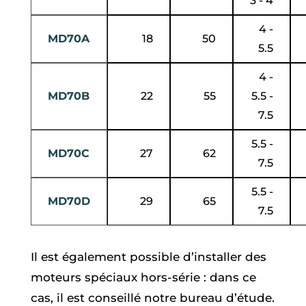
3 - 4
4 -
MD70A
18
50
5.5
4 -
MD70B
22
55
5.5 -
7.5
5.5 -
MD70C
27
62
7.5
5.5 -
MD70D
29
65
7.5
Il est également possible d’installer des
moteurs spéciaux hors-série : dans ce
cas, il est conseillé notre bureau d’étude.