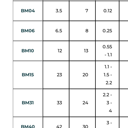
BM04
3.5
7
0.12
BM06
6.5
8
0.25
0.55
BM10
12
13
- 1.1
1.1 -
BM15
23
20
1.5 -
2.2
2.2 -
BM31
33
24
3 -
4
3 -
BM40
42
30