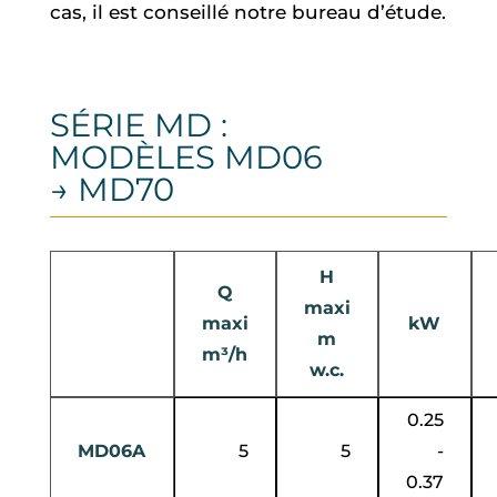
cas, il est conseillé notre bureau d’étude.
SÉRIE MD :
MODÈLES MD06
→ MD70
H
Q
maxi
maxi
kW
m
m³/h
w.c.
0.25
MD06A
5
5
-
0.37