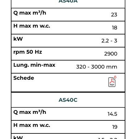
AS40A
23
18
2.2 - 3
2900
320 - 3000 mm
AS40C
14.5
19