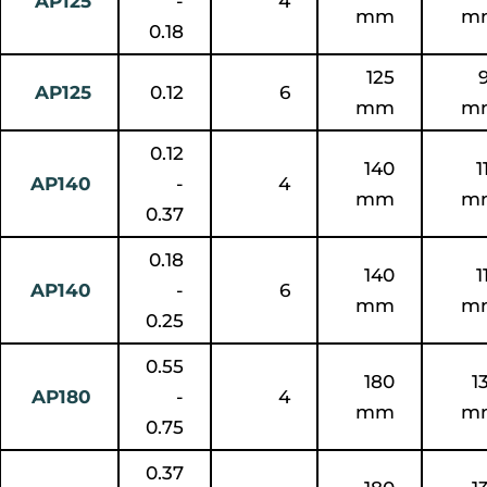
AP125
-
4
mm
m
0.18
125
AP125
0.12
6
mm
m
0.12
140
1
AP140
-
4
mm
m
0.37
0.18
140
1
AP140
-
6
mm
m
0.25
0.55
180
1
AP180
-
4
mm
m
0.75
0.37