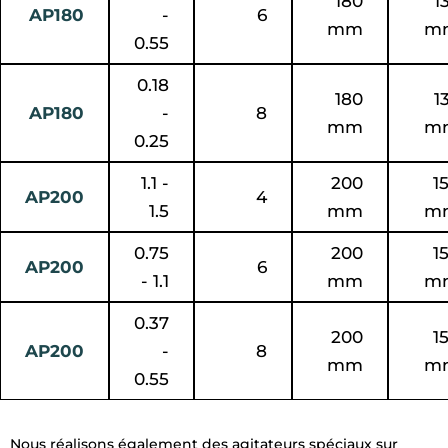
180
1
AP180
-
6
mm
m
0.55
0.18
180
1
AP180
-
8
mm
m
0.25
1.1 -
200
1
AP200
4
1.5
mm
m
0.75
200
1
AP200
6
- 1.1
mm
m
0.37
200
1
AP200
-
8
mm
m
0.55
Nous réalisons également des agitateurs spéciaux sur